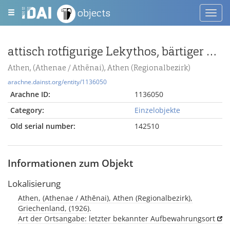
objects
Toggl
navig
attisch rotfigurige Lekythos, bärtiger Mann an einem Grabpfeiler
Athen, (Athenae / Athēnai), Athen (Regionalbezirk)
arachne.dainst.org/entity/1136050
Arachne ID:
1136050
Category:
Einzelobjekte
Old serial number:
142510
Informationen zum Objekt
Lokalisierung
Athen, (Athenae / Athēnai), Athen (Regionalbezirk),
Griechenland, (1926).
Art der Ortsangabe: letzter bekannter Aufbewahrungsort