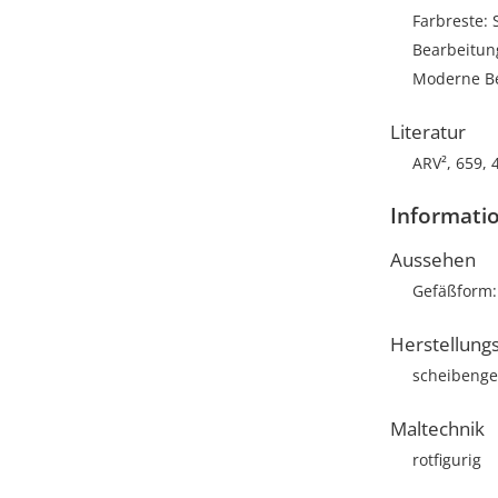
Farbreste:
Bearbeitun
Moderne B
Literatur
ARV², 659, 
Informati
Aussehen
Gefäßform
Herstellung
scheibenge
Maltechnik
rotfigurig