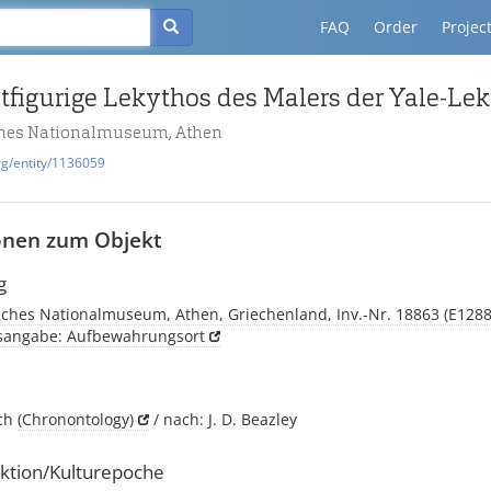
FAQ
Order
Projec
ches Nationalmuseum, Athen
rg/entity/1136059
onen zum Objekt
g
sches Nationalmuseum, Athen, Griechenland, Inv.-Nr. 18863 (E1288
tsangabe: Aufbewahrungsort
sch
(Chronontology)
/ nach: J. D. Beazley
ktion/Kulturepoche