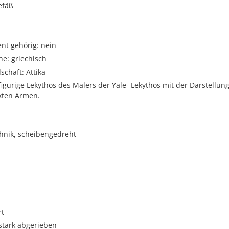
efäß
t gehörig: nein
e: griechisch
schaft: Attika
tfigurige Lekythos des Malers der Yale- Lekythos mit der Darstellun
kten Armen.
hnik, scheibengedreht
rt
 stark abgerieben