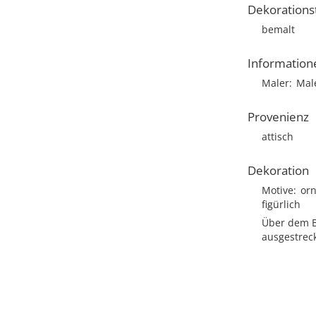
Dekorations
bemalt
Information
Maler
Male
Provenienz
attisch
Dekoration
Motive
or
figürlich
Über dem Bi
ausgestreck