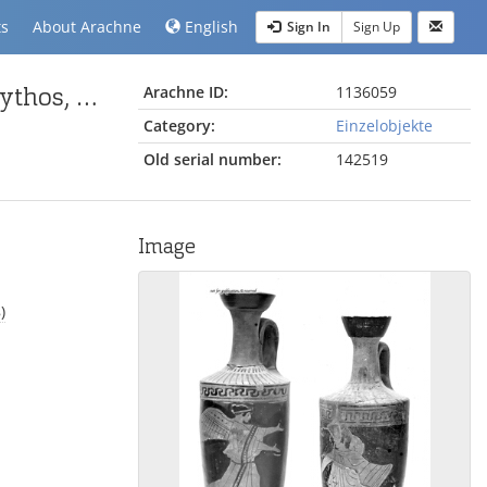
ts
About Arachne
English
Sign In
Sign Up
attisch rotfigurige Lekythos des Malers der Yale-Lekythos, Eos mit ausgestreckten Armen
Arachne ID:
1136059
Category:
Einzelobjekte
Old serial number:
142519
Image
)