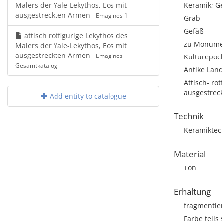
Malers der Yale-Lekythos, Eos mit
Keramik; G
ausgestreckten Armen
- Emagines 1
Grab
Gefäß
attisch rotfigurige Lekythos des
zu Monumen
Malers der Yale-Lekythos, Eos mit
ausgestreckten Armen
- Emagines
Kulturepoch
Gesamtkatalog
Antike Land
Attisch- ro
ausgestrec
Add entity to catalogue
Technik
Keramiktec
Material
Ton
Erhaltung
fragmentie
Farbe teils