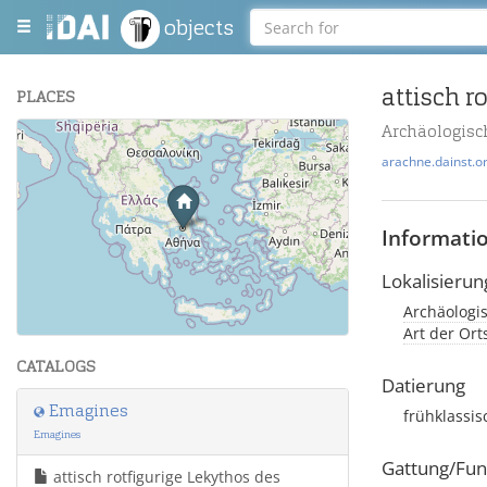
objects
PLACES
Archäologis
+
arachne.dainst.o
−
Informati
Lokalisierun
Archäologi
Leaflet
| Maps and Data ©
OpenStreetMap
.
Art der Or
CATALOGS
Datierung
Emagines
frühklassi
Emagines
Gattung/Fun
attisch rotfigurige Lekythos des