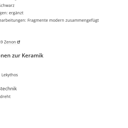
 Schwarz
gen: ergänzt
earbeitungen: Fragmente modern zusammengefügt
49
Zenon
onen zur Keramik
Lekythos
stechnik
dreht