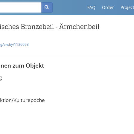
FAQ
Order
Projec
isches Bronzebeil - Ärmchenbeil
rg/entity/1136093
onen zum Objekt
g
ktion/Kulturepoche