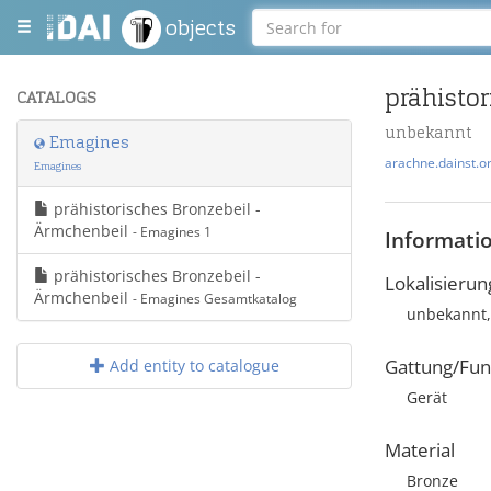
objects
prähistor
CATALOGS
unbekannt
Emagines
arachne.dainst.o
Emagines
prähistorisches Bronzebeil -
Ärmchenbeil
- Emagines 1
Informati
prähistorisches Bronzebeil -
Lokalisierun
Ärmchenbeil
- Emagines Gesamtkatalog
unbekannt,
Gattung/Fun
Add entity to catalogue
Gerät
Material
Bronze