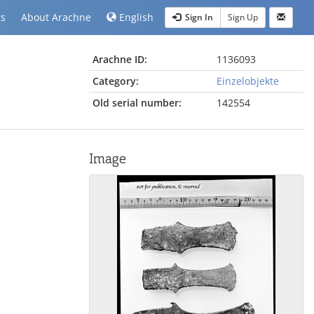
ts
About Arachne
English
Sign In
Sign Up
Arachne ID:
1136093
Category:
Einzelobjekte
Old serial number:
142554
Image