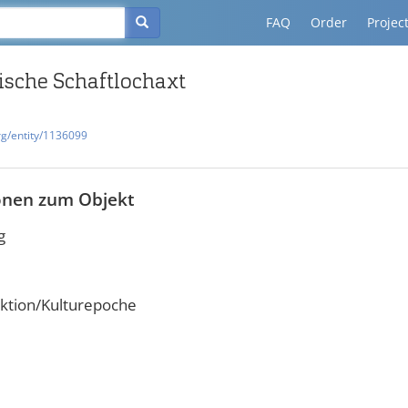
FAQ
Order
Projec
ische Schaftlochaxt
rg/entity/1136099
onen zum Objekt
g
ktion/Kulturepoche