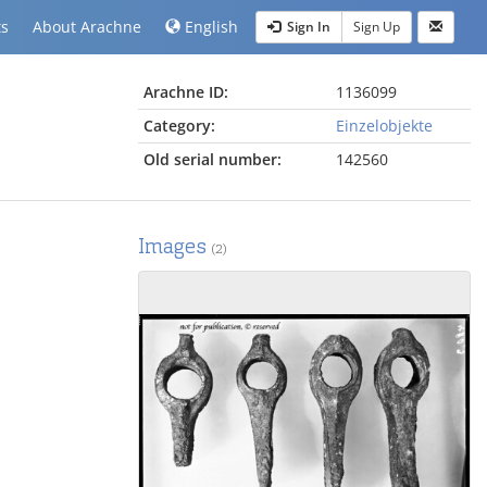
ts
About Arachne
English
Sign In
Sign Up
Arachne ID:
1136099
Category:
Einzelobjekte
Old serial number:
142560
Images
(2)