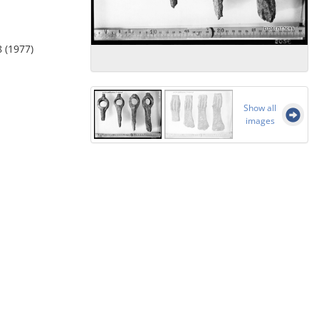
8 (1977)
Show all
images