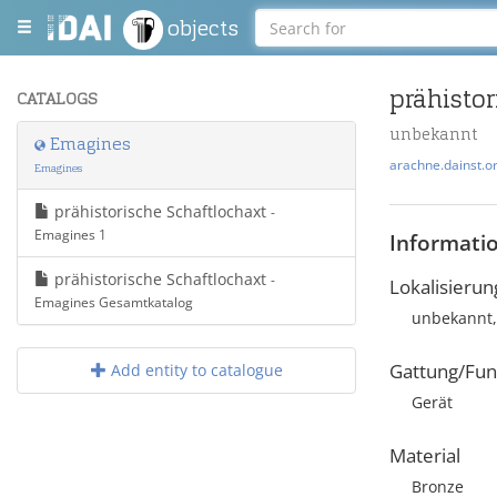
objects
prähistor
CATALOGS
unbekannt
Emagines
arachne.dainst.o
Emagines
prähistorische Schaftlochaxt
-
Emagines 1
Informati
prähistorische Schaftlochaxt
-
Lokalisierun
Emagines Gesamtkatalog
unbekannt,
Gattung/Fun
Add entity to catalogue
Gerät
Material
Bronze