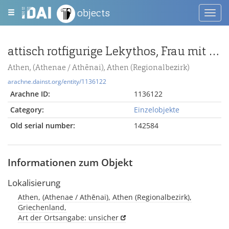
objects
Toggl
navig
attisch rotfigurige Lekythos, Frau mit Spendeschale
Athen, (Athenae / Athēnai), Athen (Regionalbezirk)
arachne.dainst.org/entity/1136122
Arachne ID:
1136122
Category:
Einzelobjekte
Old serial number:
142584
Informationen zum Objekt
Lokalisierung
Athen, (Athenae / Athēnai), Athen (Regionalbezirk),
Griechenland,
Art der Ortsangabe: unsicher