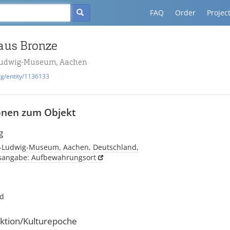
FAQ
Order
Projec
aus Bronze
udwig-Museum, Aachen
rg/entity/1136133
onen zum Objekt
g
-Ludwig-Museum, Aachen, Deutschland,
tsangabe: Aufbewahrungsort
nd
ktion/Kulturepoche