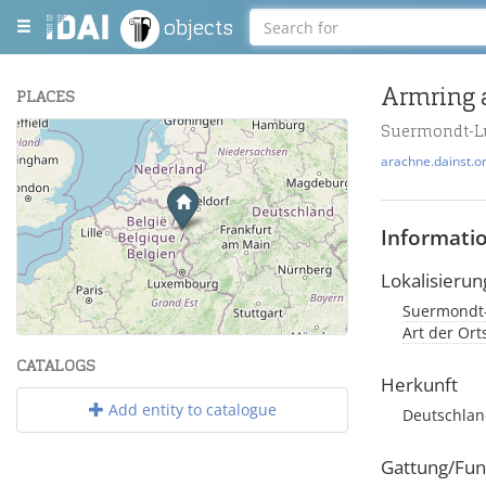
objects
Armring 
PLACES
Suermondt-L
+
arachne.dainst.o
−
Informati
Lokalisierun
Suermondt
Leaflet
| Maps and Data ©
OpenStreetMap
.
Art der Or
CATALOGS
Herkunft
Add entity to catalogue
Deutschla
Gattung/Fun