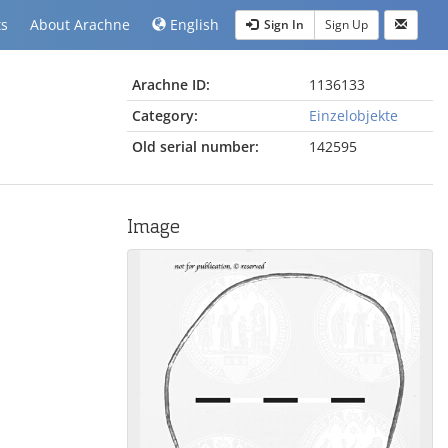
ts
About Arachne
English
Sign In
Sign Up
Arachne ID:
1136133
Category:
Einzelobjekte
Old serial number:
142595
Image