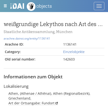
objects
Toggl
navig
weißgrundige Lekythos nach Art des Tymbos-Malers - Krieger mit Lanze
Staatliche Antikensammlung, München
arachne.dainst.org/entity/1136141
Arachne ID:
1136141
Category:
Einzelobjekte
Old serial number:
142603
Informationen zum Objekt
Lokalisierung
Athen, (Athenae / Athēnai), Athen (Regionalbezirk),
Griechenland,
Art der Ortsangabe: Fundort