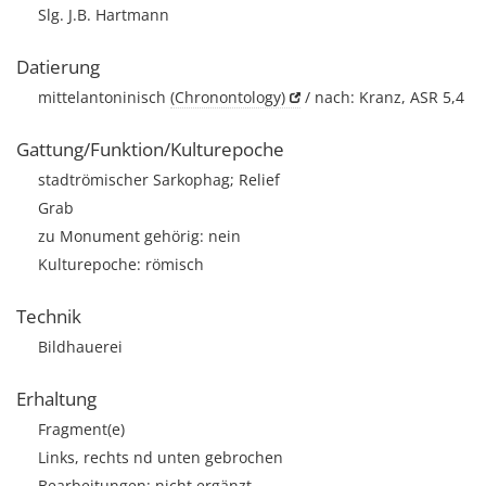
Slg. J.B. Hartmann
Datierung
mittelantoninisch
(Chronontology)
/ nach: Kranz, ASR 5,4
Gattung/Funktion/Kulturepoche
stadtrömischer Sarkophag; Relief
Grab
zu Monument gehörig: nein
Kulturepoche: römisch
Technik
Bildhauerei
Erhaltung
Fragment(e)
Links, rechts nd unten gebrochen
Bearbeitungen: nicht ergänzt