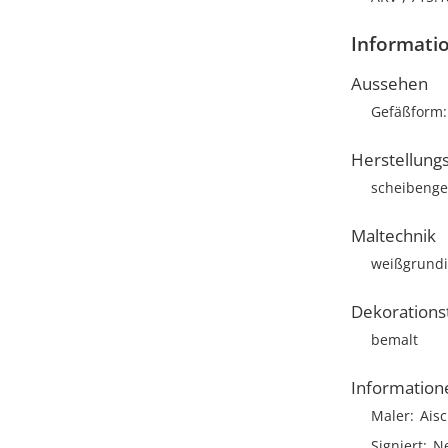
Informati
Aussehen
Gefäßform
Herstellung
scheibenge
Maltechnik
weißgrund
Dekorations
bemalt
Information
Maler
Ais
Signiert
N