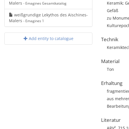
Malers
Keramik; G
- Emagines Gesamtkatalog
Gefäß
weißgrundige Lekythos des Aischines-
zu Monumen
Malers
- Emagines 1
Kulturepoch
Add entity to catalogue
Technik
Keramiktec
Material
Ton
Erhaltung
fragmentie
aus mehrer
Bearbeitun
Literatur
ARV², 715.