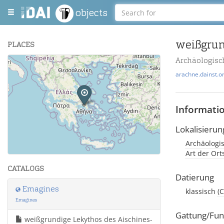
objects
weißgrun
PLACES
Archäologis
+
arachne.dainst.o
−
Informati
Lokalisierun
Archäologi
Leaflet
| Maps and Data ©
OpenStreetMap
.
Art der Or
CATALOGS
Datierung
Emagines
klassisch
(
Emagines
Gattung/Fun
weißgrundige Lekythos des Aischines-