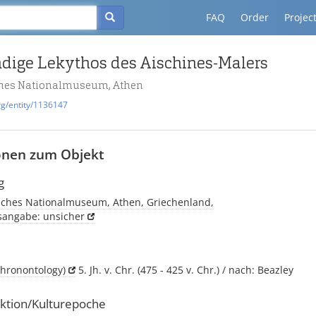
FAQ
Order
Projec
dige Lekythos des Aischines-Malers
ches Nationalmuseum, Athen
rg/entity/1136147
onen zum Objekt
g
sches Nationalmuseum, Athen, Griechenland,
tsangabe: unsicher
Chronontology)
5. Jh. v. Chr. (475 - 425 v. Chr.) / nach: Beazley
ktion/Kulturepoche