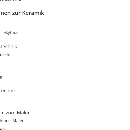
onen zur Keramik
Lekythos
stechnik
dreht
ig
technik
en zum Maler
chines–Maler
ein