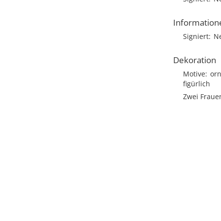
Information
Signiert
N
Dekoration
Motive
or
figürlich
Zwei Fraue