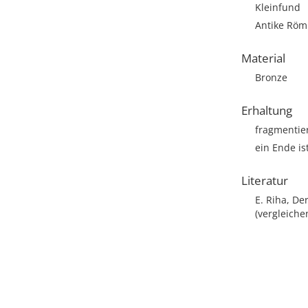
Kleinfund
Antike Römi
Material
Bronze
Erhaltung
fragmentie
ein Ende is
Literatur
E. Riha, De
(vergleiche