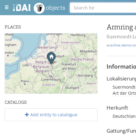
objects
Armring 
PLACES
Suermondt-L
+
arachne.dainst.o
−
Informati
Lokalisierun
Suermondt
Leaflet
| Maps and Data ©
OpenStreetMap
.
Art der Or
CATALOGS
Herkunft
Add entity to catalogue
Deutschla
Gattung/Fun