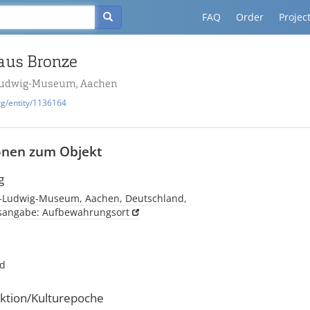
FAQ
Order
Projec
aus Bronze
udwig-Museum, Aachen
rg/entity/1136164
onen zum Objekt
g
-Ludwig-Museum, Aachen, Deutschland,
tsangabe: Aufbewahrungsort
nd
ktion/Kulturepoche