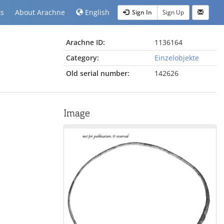
ts
About Arachne
English
Sign In
Sign Up
Arachne ID:
1136164
Category:
Einzelobjekte
Old serial number:
142626
Image