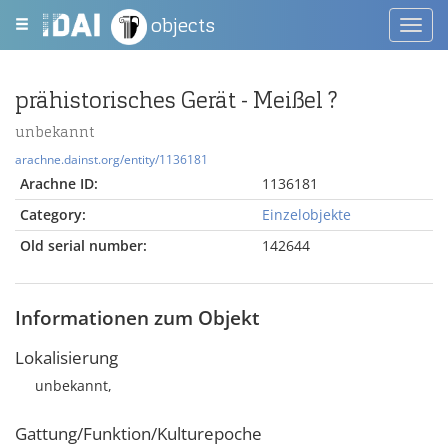
objects
Toggl
navig
prähistorisches Gerät - Meißel ?
unbekannt
arachne.dainst.org/entity/1136181
Arachne ID:
1136181
Category:
Einzelobjekte
Old serial number:
142644
Informationen zum Objekt
Lokalisierung
unbekannt,
Gattung/Funktion/Kulturepoche