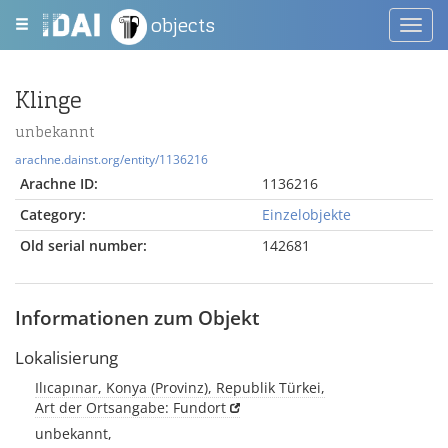
objects
Toggl
navig
Klinge
unbekannt
arachne.dainst.org/entity/1136216
Arachne ID:
1136216
Category:
Einzelobjekte
Old serial number:
142681
Informationen zum Objekt
Lokalisierung
Ilıcapınar, Konya (Provinz), Republik Türkei,
Art der Ortsangabe: Fundort
unbekannt,