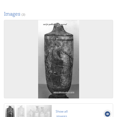
Images
(3)
Show all
images