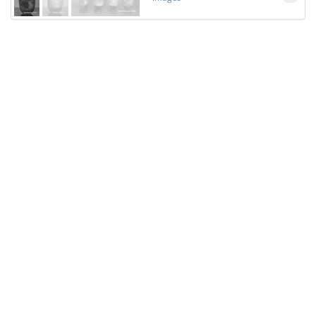
Licensed under
Creative Commons
|
Imprint
|
Privacy
| Report bugs to
idai.objects@dainst.de
v1.0.3 (build #485)