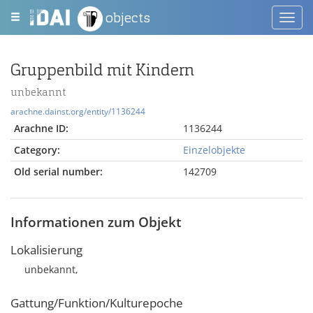
objects
Toggl
navig
Gruppenbild mit Kindern
unbekannt
arachne.dainst.org/entity/1136244
Arachne ID:
1136244
Category:
Einzelobjekte
Old serial number:
142709
Informationen zum Objekt
Lokalisierung
unbekannt,
Gattung/Funktion/Kulturepoche