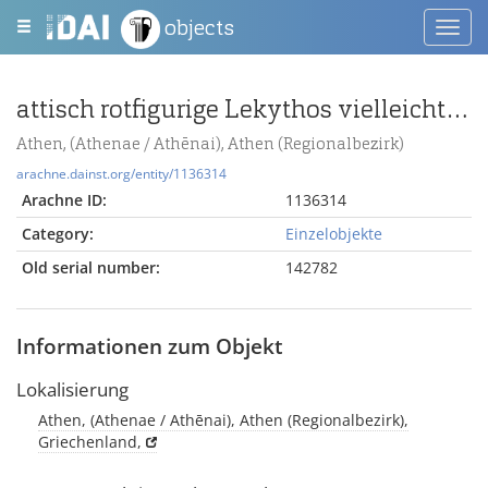
objects
Toggl
navig
attisch rotfigurige Lekythos vielleicht des Aischines-Malers, Frau nach rechts mit Kopf nach links
Athen, (Athenae / Athēnai), Athen (Regionalbezirk)
arachne.dainst.org/entity/1136314
Arachne ID:
1136314
Category:
Einzelobjekte
Old serial number:
142782
Informationen zum Objekt
Lokalisierung
Athen, (Athenae / Athēnai), Athen (Regionalbezirk),
Griechenland,