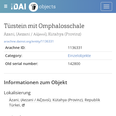
objects
Toggl
navig
Türstein mit Omphalosschale
Äzani, (Aezani / Αἰζανοί), Kütahya (Provinz)
arachne.dainst.org/entity/1136331
Arachne ID:
1136331
Category:
Einzelobjekte
Old serial number:
142800
Informationen zum Objekt
Lokalisierung
Äzani, (Aezani / Αἰζανοί), Kütahya (Provinz), Republik
Türkei,