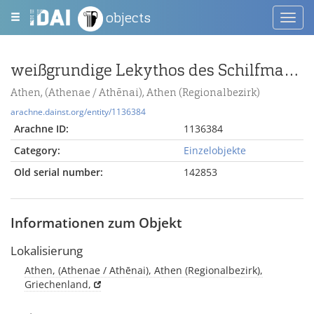
objects
Toggl
navig
weißgrundige Lekythos des Schilfmalers, Frau und Jüngling mit Speer und Petasos an Grabstele
Athen, (Athenae / Athēnai), Athen (Regionalbezirk)
arachne.dainst.org/entity/1136384
Arachne ID:
1136384
Category:
Einzelobjekte
Old serial number:
142853
Informationen zum Objekt
Lokalisierung
Athen, (Athenae / Athēnai), Athen (Regionalbezirk),
Griechenland,