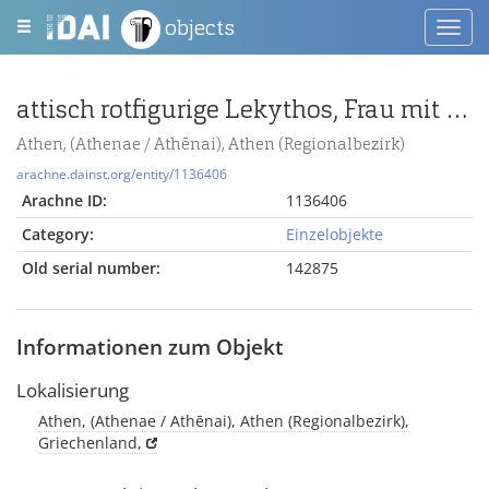
objects
Toggl
navig
attisch rotfigurige Lekythos, Frau mit Wollrocken (?) auf einem Klismos
Athen, (Athenae / Athēnai), Athen (Regionalbezirk)
arachne.dainst.org/entity/1136406
Arachne ID:
1136406
Category:
Einzelobjekte
Old serial number:
142875
Informationen zum Objekt
Lokalisierung
Athen, (Athenae / Athēnai), Athen (Regionalbezirk),
Griechenland,