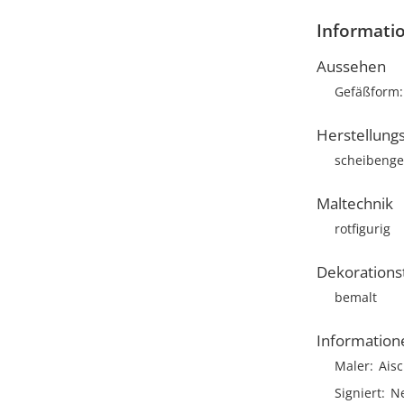
Informati
Aussehen
Gefäßform
Herstellung
scheibenge
Maltechnik
rotfigurig
Dekorations
bemalt
Information
Maler
Ais
Signiert
N