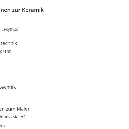
onen zur Keramik
Lekythos
stechnik
dreht
technik
en zum Maler
chines–Maler?
ein