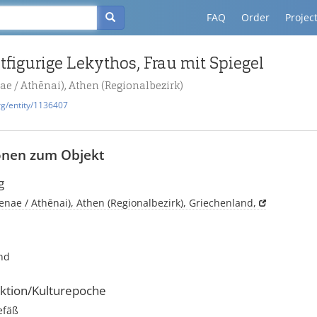
FAQ
Order
Projec
otfigurige Lekythos, Frau mit Spiegel
ae / Athēnai), Athen (Regionalbezirk)
rg/entity/1136407
onen zum Objekt
g
enae / Athēnai), Athen (Regionalbezirk), Griechenland,
nd
ktion/Kulturepoche
efäß