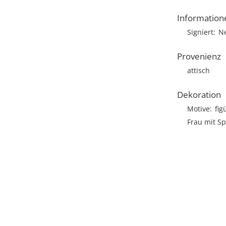
Information
Signiert
N
Provenienz
attisch
Dekoration
Motive
fig
Frau mit S