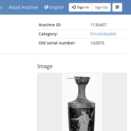
ts
About Arachne
English
Sign In
Sign Up
Arachne ID:
1136407
Category:
Einzelobjekte
Old serial number:
142876
Image