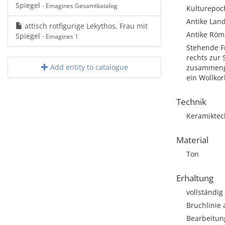
Spiegel
- Emagines Gesamtkatalog
Kulturepoch
Antike Land
attisch rotfigurige Lekythos, Frau mit
Antike Röm
Spiegel
- Emagines 1
Stehende F
rechts zur 
Add entity to catalogue
zusammenge
ein Wollkor
Technik
Keramiktec
Material
Ton
Erhaltung
vollständig
Bruchlinie 
Bearbeitun