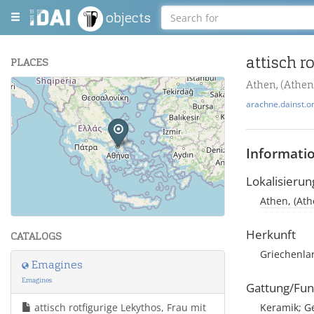
objects
attisch r
PLACES
Athen, (Athen
+
arachne.dainst.o
−
Informati
Lokalisierun
Athen, (Ath
Leaflet
| Maps and Data ©
OpenStreetMap
.
Herkunft
CATALOGS
Griechenla
Emagines
Emagines
Gattung/Fun
attisch rotfigurige Lekythos, Frau mit
Keramik; G