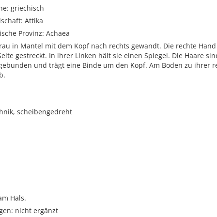
e: griechisch
schaft: Attika
ische Provinz: Achaea
rau in Mantel mit dem Kopf nach rechts gewandt. Die rechte Hand 
Seite gestreckt. In ihrer Linken hält sie einen Spiegel. Die Haare s
bunden und trägt eine Binde um den Kopf. Am Boden zu ihrer re
b.
hnik, scheibengedreht
am Hals.
gen: nicht ergänzt