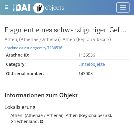
objects
Toggl
navig
Fragment eines schwarzfigurigen Gefäßes
Athen, (Athenae / Athēnai), Athen (Regionalbezirk)
arachne.dainst.org/entity/1136536
Arachne ID:
1136536
Category:
Einzelobjekte
Old serial number:
143008
Informationen zum Objekt
Lokalisierung
Athen, (Athenae / Athēnai), Athen (Regionalbezirk),
Griechenland,