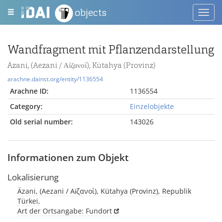
objects
Toggl
navig
Wandfragment mit Pflanzendarstellung
Äzani, (Aezani / Αἰζανοί), Kütahya (Provinz)
arachne.dainst.org/entity/1136554
Arachne ID:
1136554
Category:
Einzelobjekte
Old serial number:
143026
Informationen zum Objekt
Lokalisierung
Äzani, (Aezani / Αἰζανοί), Kütahya (Provinz), Republik
Türkei,
Art der Ortsangabe: Fundort