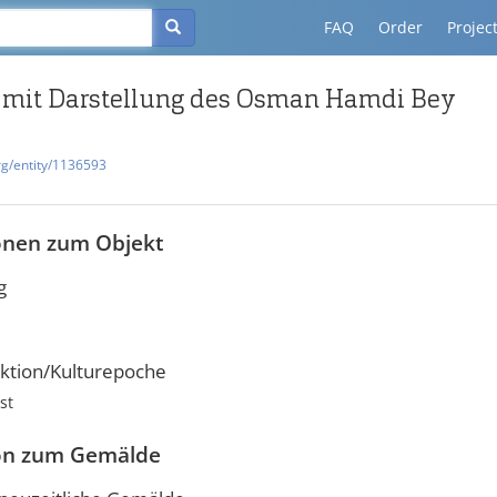
FAQ
Order
Projec
mit Darstellung des Osman Hamdi Bey
rg/entity/1136593
onen zum Objekt
g
ktion/Kulturepoche
st
on zum Gemälde