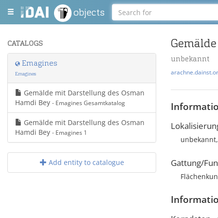
objects
Gemälde 
CATALOGS
unbekannt
Emagines
arachne.dainst.o
Emagines
Gemälde mit Darstellung des Osman
Hamdi Bey
- Emagines Gesamtkatalog
Informati
Gemälde mit Darstellung des Osman
Lokalisierun
Hamdi Bey
- Emagines 1
unbekannt,
Gattung/Fun
Add entity to catalogue
Flächenkun
Informati