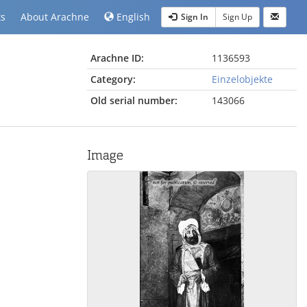
ts
About Arachne
English
Sign In
Sign Up
Arachne ID:
1136593
Category:
Einzelobjekte
Old serial number:
143066
Image