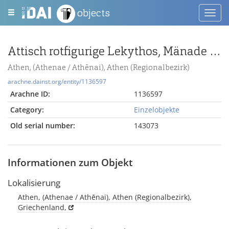
objects
Toggl
navig
Attisch rotfigurige Lekythos, Mänade mit Thyrsos und Nebris nach rechts zu einem Altar
Athen, (Athenae / Athēnai), Athen (Regionalbezirk)
arachne.dainst.org/entity/1136597
Arachne ID:
1136597
Category:
Einzelobjekte
Old serial number:
143073
Informationen zum Objekt
Lokalisierung
Athen, (Athenae / Athēnai), Athen (Regionalbezirk),
Griechenland,