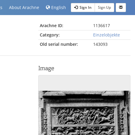
ts
About Arachne
English
Sign In
Sign Up
Arachne ID:
1136617
Category:
Einzelobjekte
Old serial number:
143093
Image