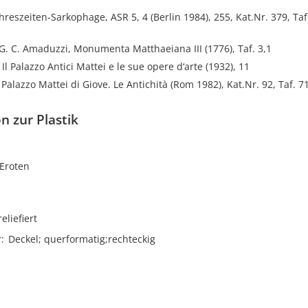
ahreszeiten-Sarkophage, ASR 5, 4 (Berlin 1984), 255, Kat.Nr. 379, Taf
 G. C. Amaduzzi, Monumenta Matthaeiana III (1776), Taf. 3,1
 Il Palazzo Antici Mattei e le sue opere d‘arte (1932), 11
, Palazzo Mattei di Giove. Le Antichità (Rom 1982), Kat.Nr. 92, Taf. 7
n zur Plastik
Eroten
reliefiert
r
Deckel; querformatig;rechteckig