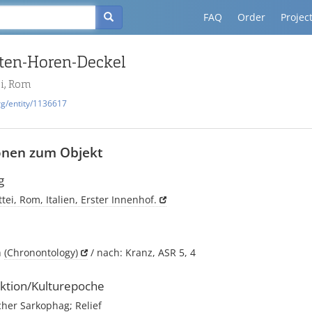
FAQ
Order
Projec
iten-Horen-Deckel
ei, Rom
rg/entity/1136617
onen zum Objekt
g
tei, Rom, Italien, Erster Innenhof.
h
(Chronontology)
/ nach: Kranz, ASR 5, 4
ktion/Kulturepoche
her Sarkophag; Relief