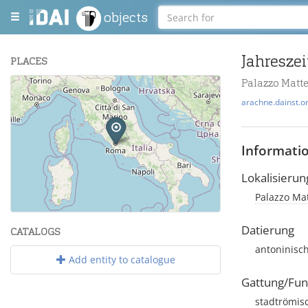
objects
Jahresze
PLACES
Palazzo Matt
+
arachne.dainst.o
−
Informati
Lokalisierun
Palazzo Mat
Leaflet
| Maps and Data ©
OpenStreetMap
.
Datierung
CATALOGS
antoninisc
Add entity to catalogue
Gattung/Fun
stadtrömisc