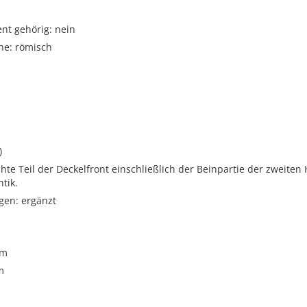
t gehörig: nein
he: römisch
i
)
hte Teil der Deckelfront einschließlich der Beinpartie der zweiten
ntik.
gen: ergänzt
cm
m