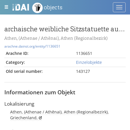
objects
Toggl
navig
archaische weibliche Sitzstatuette aus Terrakotta
Athen, (Athenae / Athēnai), Athen (Regionalbezirk)
arachne.dainst.org/entity/1136651
Arachne ID:
1136651
Category:
Einzelobjekte
Old serial number:
143127
Informationen zum Objekt
Lokalisierung
Athen, (Athenae / Athēnai), Athen (Regionalbezirk),
Griechenland,