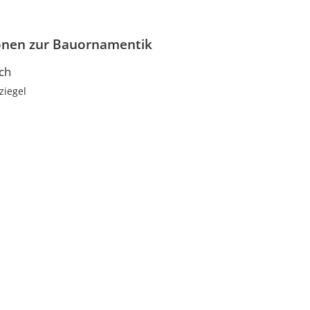
onen zur Bauornamentik
ch
ziegel