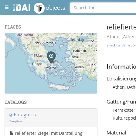
objects
reliefier
PLACES
Athen, (Athen
+
arachne.dainst.o
−
Informati
Lokalisierun
Athen, (Ath
Leaflet
| Maps and Data ©
OpenStreetMap
.
Gattung/Fun
CATALOGS
Terrakotte; 
Emagines
Kulturepoch
Emagines
Material
reliefierter Ziegel mit Darstellung