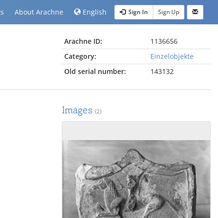
ts
About Arachne
English
Sign In
Sign Up
Arachne ID:
1136656
Category:
Einzelobjekte
Old serial number:
143132
Images
(2)