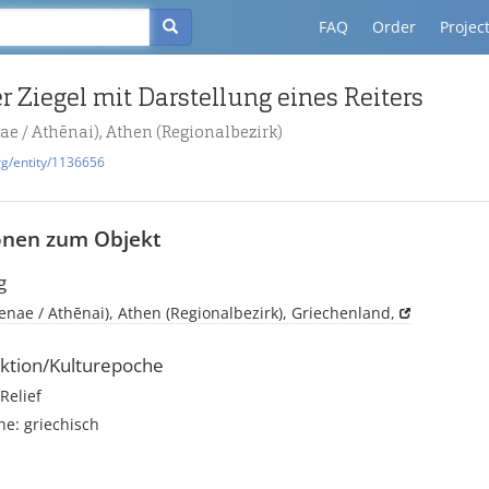
FAQ
Order
Projec
ter Ziegel mit Darstellung eines Reiters
ae / Athēnai), Athen (Regionalbezirk)
rg/entity/1136656
onen zum Objekt
g
enae / Athēnai), Athen (Regionalbezirk), Griechenland,
ktion/Kulturepoche
Relief
e: griechisch