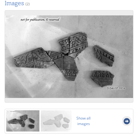
Images
(2)
Show all
images