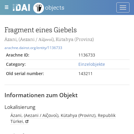
objects
Toggl
navig
Fragment eines Giebels
Äzani, (Aezani / Αἰζανοί), Kütahya (Provinz)
arachne.dainst.org/entity/1136733
Arachne ID:
1136733
Category:
Einzelobjekte
Old serial number:
143211
Informationen zum Objekt
Lokalisierung
Äzani, (Aezani / Αἰζανοί), Kütahya (Provinz), Republik
Türkei,