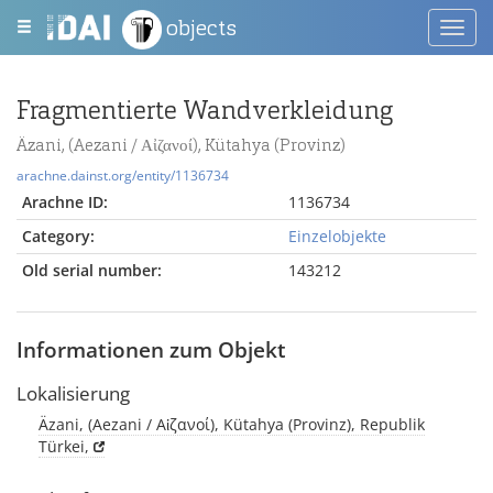
objects
Toggl
navig
Fragmentierte Wandverkleidung
Äzani, (Aezani / Αἰζανοί), Kütahya (Provinz)
arachne.dainst.org/entity/1136734
Arachne ID:
1136734
Category:
Einzelobjekte
Old serial number:
143212
Informationen zum Objekt
Lokalisierung
Äzani, (Aezani / Αἰζανοί), Kütahya (Provinz), Republik
Türkei,