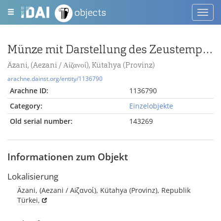
objects
Toggl
navig
Münze mit Darstellung des Zeustempels mit Kultbild
Äzani, (Aezani / Αἰζανοί), Kütahya (Provinz)
arachne.dainst.org/entity/1136790
Arachne ID:
1136790
Category:
Einzelobjekte
Old serial number:
143269
Informationen zum Objekt
Lokalisierung
Äzani, (Aezani / Αἰζανοί), Kütahya (Provinz), Republik
Türkei,