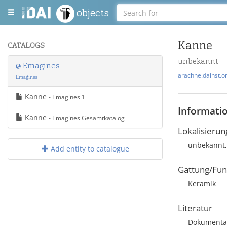
objects
Kanne
CATALOGS
unbekannt
Emagines
arachne.dainst.o
Emagines
Kanne
- Emagines 1
Informati
Kanne
- Emagines Gesamtkatalog
Lokalisierun
unbekannt,
Add entity to catalogue
Gattung/Fun
Keramik
Literatur
Dokumentat