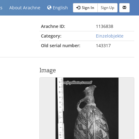
ts
About Arachne
English
Sign In
Sign Up
Arachne ID:
1136838
Category:
Einzelobjekte
Old serial number:
143317
Image