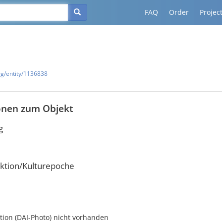
FAQ
Order
Projec
rg/entity/1136838
onen zum Objekt
g
ktion/Kulturepoche
ion (DAI-Photo) nicht vorhanden