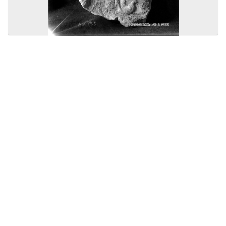
Licensed under
Creative Commons
|
Imprint
|
Privacy
| Report bugs to