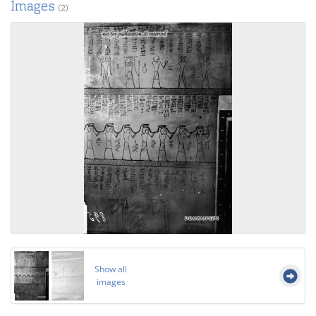
Images
(2)
Show all
images