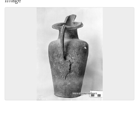
Image