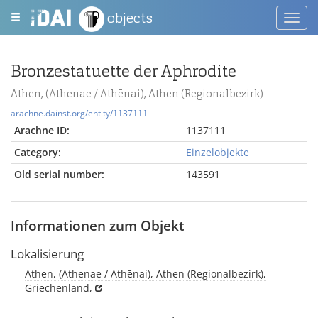
objects
Toggl
navig
Bronzestatuette der Aphrodite
Athen, (Athenae / Athēnai), Athen (Regionalbezirk)
arachne.dainst.org/entity/1137111
Arachne ID:
1137111
Category:
Einzelobjekte
Old serial number:
143591
Informationen zum Objekt
Lokalisierung
Athen, (Athenae / Athēnai), Athen (Regionalbezirk),
Griechenland,