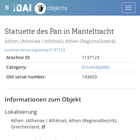
objects
Toggl
navig
Statuette des Pan in Manteltracht
Athen, (Athenae / Athēnai), Athen (Regionalbezirk)
arachne.dainst.org/entity/1137123
Arachne ID:
1137123
Category:
Einzelobjekte
Old serial number:
143603
Informationen zum Objekt
Lokalisierung
Athen, (Athenae / Athēnai), Athen (Regionalbezirk),
Griechenland,