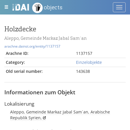
objects
Toggl
navig
Holzdecke
Aleppo, Gemeinde Markaz Jabal Samʿan
arachne.dainst.org/entity/1137157
Arachne ID:
1137157
Category:
Einzelobjekte
Old serial number:
143638
Informationen zum Objekt
Lokalisierung
Aleppo, Gemeinde Markaz Jabal Samʿan, Arabische
Republik Syrien,