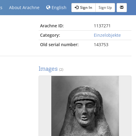
ts
About Arachne
English
Sign In
Sign Up
Arachne ID:
1137271
Category:
Einzelobjekte
Old serial number:
143753
Images
(2)