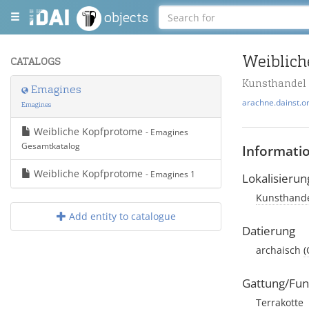
objects
Weiblich
CATALOGS
Kunsthandel
Emagines
arachne.dainst.o
Emagines
Weibliche Kopfprotome
- Emagines
Gesamtkatalog
Informati
Weibliche Kopfprotome
- Emagines 1
Lokalisierun
Kunsthande
Add entity to catalogue
Datierung
archaisch
(
Gattung/Fun
Terrakotte