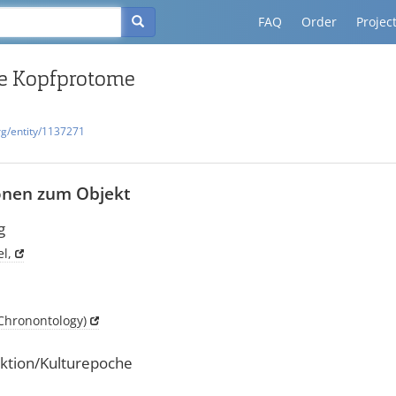
FAQ
Order
Projec
e Kopfprotome
rg/entity/1137271
onen zum Objekt
g
l,
Chronontology)
ktion/Kulturepoche