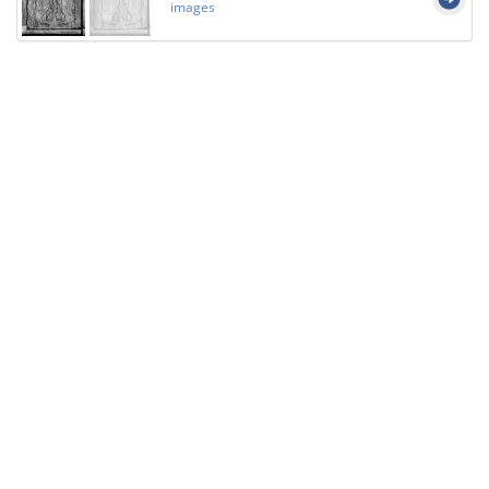
images
Licensed under
Creative Commons
|
Imprint
|
Privacy
| Report bugs to
idai.objects@dainst.de
v1.0.3 (build #485)