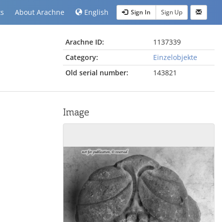
ts
About Arachne
English
Sign In
Sign Up
Arachne ID:
1137339
Category:
Einzelobjekte
Old serial number:
143821
Image