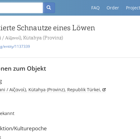
FAQ
Order
Projec
ierte Schnautze eines Löwen
 / Αἰζανοί), Kütahya (Provinz)
rg/entity/1137339
onen zum Objekt
g
ani / Αἰζανοί), Kütahya (Provinz), Republik Türkei,
bekannt
ktion/Kulturepoche
k