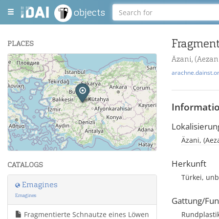
objects
Fragment
PLACES
Äzani, (Aezani
+
arachne.dainst.o
−
Informati
Lokalisierun
Äzani, (Aez
Leaflet
| Maps and Data ©
OpenStreetMap
.
Herkunft
CATALOGS
Türkei, un
Emagines
Emagines
Gattung/Fun
Fragmentierte Schnautze eines Löwen
Rundplasti