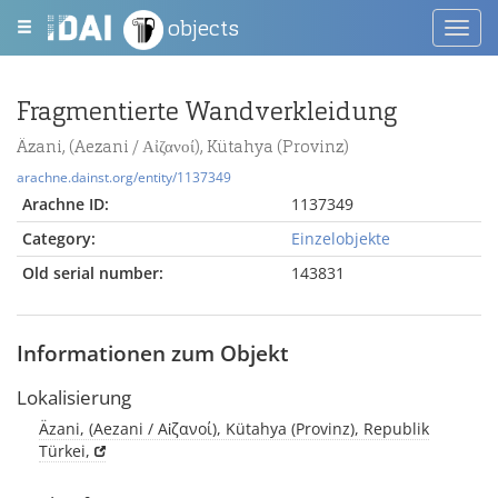
objects
Toggl
navig
Fragmentierte Wandverkleidung
Äzani, (Aezani / Αἰζανοί), Kütahya (Provinz)
arachne.dainst.org/entity/1137349
Arachne ID:
1137349
Category:
Einzelobjekte
Old serial number:
143831
Informationen zum Objekt
Lokalisierung
Äzani, (Aezani / Αἰζανοί), Kütahya (Provinz), Republik
Türkei,