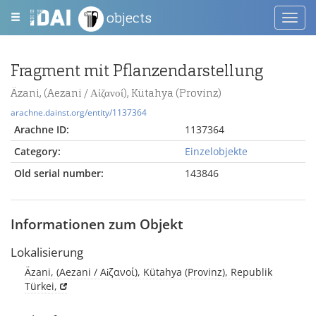
objects
Toggl
navig
Fragment mit Pflanzendarstellung
Äzani, (Aezani / Αἰζανοί), Kütahya (Provinz)
arachne.dainst.org/entity/1137364
Arachne ID:
1137364
Category:
Einzelobjekte
Old serial number:
143846
Informationen zum Objekt
Lokalisierung
Äzani, (Aezani / Αἰζανοί), Kütahya (Provinz), Republik
Türkei,