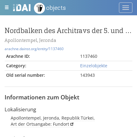
objects
Toggl
navig
Nordbalken des Architravs der 5. und 6. Säule der inneren Nordreihe
Apollontempel, Jeronda
arachne.dainst.org/entity/1137460
Arachne ID:
1137460
Category:
Einzelobjekte
Old serial number:
143943
Informationen zum Objekt
Lokalisierung
Apollontempel, Jeronda, Republik Türkei,
Art der Ortsangabe: Fundort