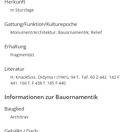
Herkunft
in Sturzlage
Gattung/Funktion/Kulturepoche
Monument/Architektur; Bauornamentik; Relief
Erhaltung
Fragment(e)
Literatur
H. Knackfuss, Didyma I (1941), 94 f., Taf. 60 Z 442. 142 F
441. 166 f. F 438 f. 185 F 440
Informationen zur Bauornamentik
Bauglied
Architrav
Gebälkt / Dach