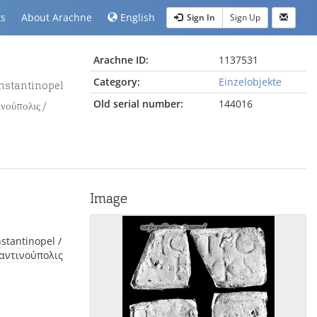
ts
About Arachne
English
Sign In
Sign Up
Arachne ID:
1137531
Category:
Einzelobjekte
Old serial number:
144016
νούπολις /
Image
ταντινούπολις