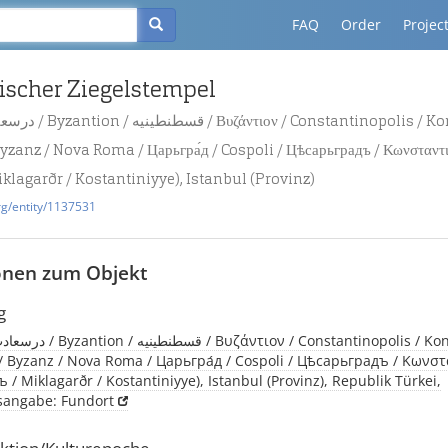
FAQ
Order
Projec
ischer Ziegelstempel
yzanz / Nova Roma / Царьгра́д / Cospoli / Цѣсарьградъ / Κωνσταντι
iklagarðr / Kostantiniyye), Istanbul (Provinz)
rg/entity/1137531
onen zum Objekt
g
 Byzanz / Nova Roma / Царьгра́д / Cospoli / Цѣсарьградъ / Κωνσ
 / Miklagarðr / Kostantiniyye), Istanbul (Provinz), Republik Türkei,
tsangabe: Fundort