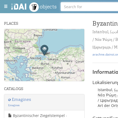
objects
Byzantin
PLACES
Istanbul, (درسعادت / Byzantion / قسطنطينيه / Βυζάντιον / Constantinopolis / Konstantinopel
+
/ Νέα Ῥώμη / B
−
Царьградъ / M
arachne.dainst.o
Informati
Leaflet
| Maps and Data ©
OpenStreetMap
.
Lokalisierun
CATALOGS
Istanbul, (درسعادت / Byzantion / قسطنطينيه / Βυζάντιον / Constantinopolis / Konstantinopel /
Νέα Ῥώμη /
Emagines
/ Царьградъ
Art der Or
Emagines
Byzantinischer Ziegelstempel
-