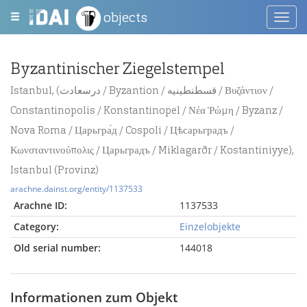
objects
Toggl
navig
Byzantinischer Ziegelstempel
Istanbul, (درسعادت / Byzantion / قسطنطينيه / Βυζάντιον /
Constantinopolis / Konstantinopel / Νέα Ῥώμη / Byzanz /
Nova Roma / Царьгра́д / Cospoli / Цѣсарьградъ /
Κωνσταντινούπολις / Царьградъ / Miklagarðr / Kostantiniyye),
Istanbul (Provinz)
arachne.dainst.org/entity/1137533
Arachne ID:
1137533
Category:
Einzelobjekte
Old serial number:
144018
Informationen zum Objekt