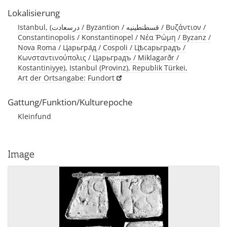
Lokalisierung
Istanbul, (درسعادت / Byzantion / قسطنطينيه / Βυζάντιον /
Constantinopolis / Konstantinopel / Νέα Ῥώμη / Byzanz /
Nova Roma / Царьгра́д / Cospoli / Цѣсарьградъ /
Κωνσταντινούπολις / Царьградъ / Miklagarðr /
Kostantiniyye), Istanbul (Provinz), Republik Türkei,
Art der Ortsangabe: Fundort
Gattung/Funktion/Kulturepoche
Kleinfund
Image