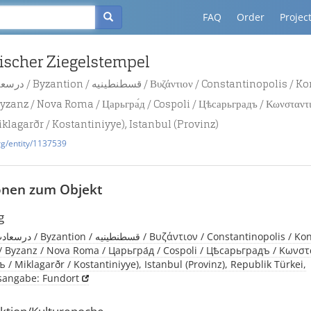
FAQ
Order
Projec
ischer Ziegelstempel
yzanz / Nova Roma / Царьгра́д / Cospoli / Цѣсарьградъ / Κωνσταντι
iklagarðr / Kostantiniyye), Istanbul (Provinz)
rg/entity/1137539
onen zum Objekt
g
 Byzanz / Nova Roma / Царьгра́д / Cospoli / Цѣсарьградъ / Κωνσ
 / Miklagarðr / Kostantiniyye), Istanbul (Provinz), Republik Türkei,
tsangabe: Fundort