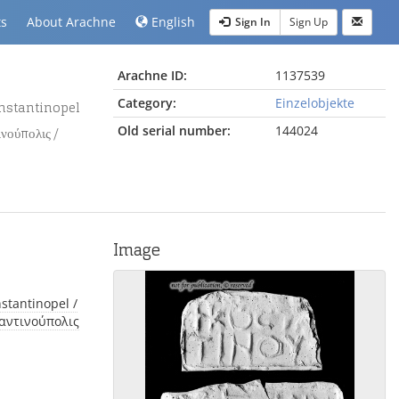
ts
About Arachne
English
Sign In
Sign Up
Arachne ID:
1137539
Category:
Einzelobjekte
Old serial number:
144024
νούπολις /
Image
ταντινούπολις