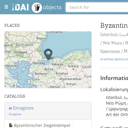
objects
Byzantin
PLACES
Istanbul, (درسعادت / Byzantion / قسطنطينيه / Βυζάντιον / Constantinopolis / Konstantinopel
+
/ Νέα Ῥώμη / B
−
Царьградъ / M
arachne.dainst.o
Informati
Leaflet
| Maps and Data ©
OpenStreetMap
.
Lokalisierun
CATALOGS
Istanbul, (درسعادت / Byzantion / قسطنطينيه / Βυζάντιον / Constantinopolis / Konstantinopel /
Νέα Ῥώμη /
Emagines
/ Царьградъ
Art der Or
Emagines
Byzantinischer Ziegelstempel
-