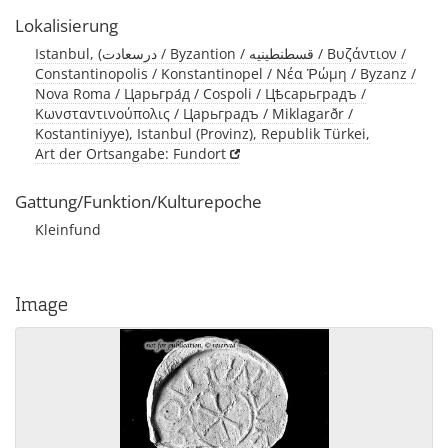
Lokalisierung
Istanbul, (درسعادت / Byzantion / قسطنطينيه / Βυζάντιον /
Constantinopolis / Konstantinopel / Νέα Ῥώμη / Byzanz /
Nova Roma / Царьгра́д / Cospoli / Цѣсарьградъ /
Κωνσταντινούπολις / Царьградъ / Miklagarðr /
Kostantiniyye), Istanbul (Provinz), Republik Türkei,
Art der Ortsangabe: Fundort
Gattung/Funktion/Kulturepoche
Kleinfund
Image