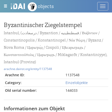
objects
Toggl
navig
Byzantinischer Ziegelstempel
Istanbul, (درسعادت / Byzantion / قسطنطينيه / Βυζάντιον /
Constantinopolis / Konstantinopel / Νέα Ῥώμη / Byzanz /
Nova Roma / Царьгра́д / Cospoli / Цѣсарьградъ /
Κωνσταντινούπολις / Царьградъ / Miklagarðr / Kostantiniyye),
Istanbul (Provinz)
arachne.dainst.org/entity/1137548
Arachne ID:
1137548
Category:
Einzelobjekte
Old serial number:
144033
Informationen zum Objekt