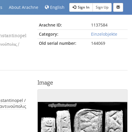
ts
About Arachne
English
Sign In
Sign Up
Arachne ID:
1137584
Category:
Einzelobjekte
Old serial number:
144069
νούπολις /
Image
ταντινούπολις