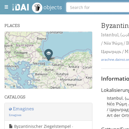
objects
Byzantin
PLACES
Istanbul, (درسعادت / Byzantion / قسطنطينيه / Βυζάντιον / Constantinopolis / Konstantinopel
+
/ Νέα Ῥώμη / B
−
Царьградъ / M
arachne.dainst.o
Informati
Leaflet
| Maps and Data ©
OpenStreetMap
.
Lokalisierun
CATALOGS
Istanbul, (درسعادت / Byzantion / قسطنطينيه / Βυζάντιον / Constantinopolis / Konstantinopel /
Νέα Ῥώμη /
Emagines
/ Царьградъ
Art der Or
Emagines
Byzantinischer Ziegelstempel
-