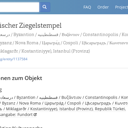
FAQ
Order
Projec
ischer Ziegelstempel
yzanz / Nova Roma / Царьгра́д / Cospoli / Цѣсарьградъ / Κωνσταντι
iklagarðr / Kostantiniyye), Istanbul (Provinz)
rg/entity/1137584
onen zum Objekt
g
 Byzanz / Nova Roma / Царьгра́д / Cospoli / Цѣсарьградъ / Κωνσ
 / Miklagarðr / Kostantiniyye), Istanbul (Provinz), Republik Türkei,
tsangabe: Fundort