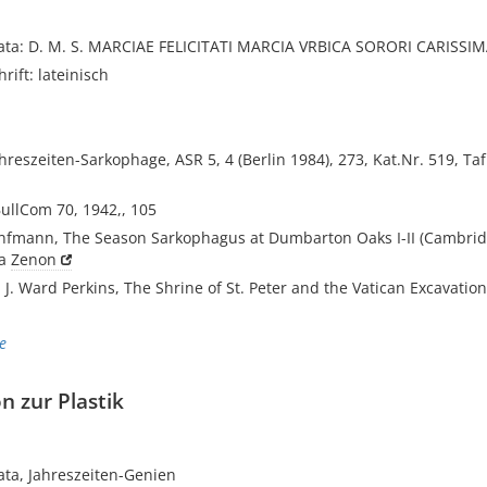
ata: D. M. S. MARCIAE FELICITATI MARCIA VRBICA SORORI CARISSI
rift: lateinisch
ahreszeiten-Sarkophage, ASR 5, 4 (Berlin 1984), 273, Kat.Nr. 519, Taf.
BullCom 70, 1942,, 105
anfmann, The Season Sarkophagus at Dumbarton Oaks I-II (Cambrid
9a
Zenon
- J. Ward Perkins, The Shrine of St. Peter and the Vatican Excavation
e
n zur Plastik
ata, Jahreszeiten-Genien