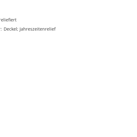
reliefiert
r
Deckel; Jahreszeitenrelief