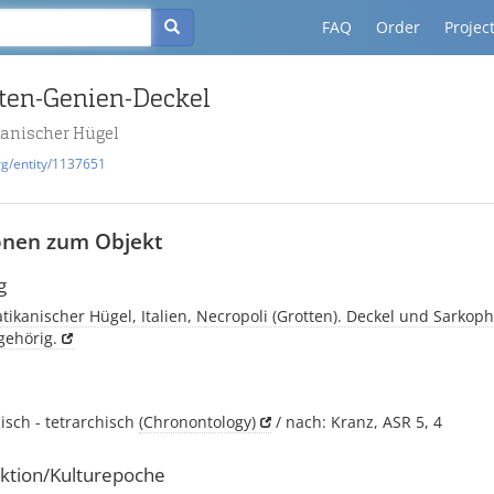
FAQ
Order
Projec
iten-Genien-Deckel
ikanischer Hügel
rg/entity/1137651
onen zum Objekt
g
Vatikanischer Hügel, Italien, Necropoli (Grotten). Deckel und Sarkop
ehörig.
isch - tetrarchisch
(Chronontology)
/ nach: Kranz, ASR 5, 4
ktion/Kulturepoche