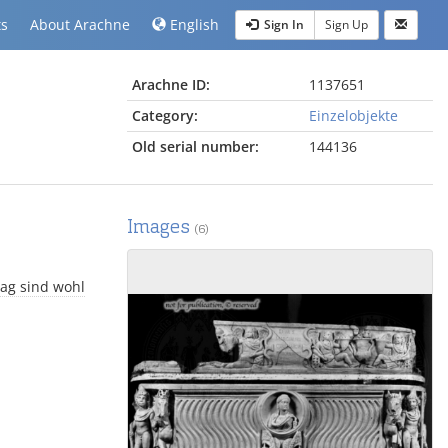
ts
About Arachne
English
Sign In
Sign Up
Arachne ID:
1137651
Category:
Einzelobjekte
Old serial number:
144136
Images
(6)
hag sind wohl