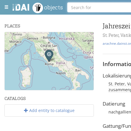
objects
Jahresze
PLACES
St. Peter, Vat
+
arachne.dainst.o
−
Informati
Lokalisierun
St. Peter, 
Leaflet
| Maps and Data ©
OpenStreetMap
.
zusammeng
CATALOGS
Datierung
Add entity to catalogue
nachgallien
Gattung/Fun