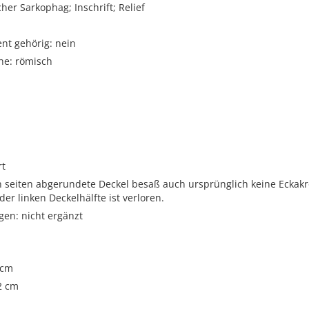
her Sarkophag; Inschrift; Relief
t gehörig: nein
he: römisch
i
rt
n seiten abgerundete Deckel besaß auch ursprünglich keine Eckakr
 der linken Deckelhälfte ist verloren.
gen: nicht ergänzt
 cm
2 cm