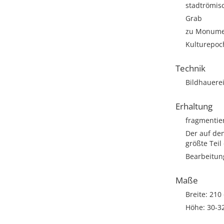
stadtrömisc
Grab
zu Monumen
Kulturepoc
Technik
Bildhauere
Erhaltung
fragmentie
Der auf de
größte Teil
Bearbeitun
Maße
Breite: 210
Höhe: 30-3