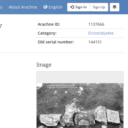
ts
About Arachne
English
Sign In
Sign Up
v
Arachne ID:
1137666
Category:
Einzelobjekte
Old serial number:
144151
Image