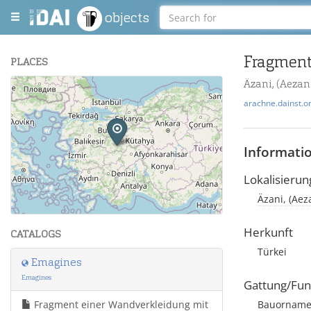
objects
Fragment
PLACES
Äzani, (Aezani
+
arachne.dainst.o
−
Informati
Lokalisierun
Äzani, (Aez
Leaflet
| Maps and Data ©
OpenStreetMap
.
Herkunft
CATALOGS
Türkei
Emagines
Emagines
Gattung/Fun
Fragment einer Wandverkleidung mit
Bauorname