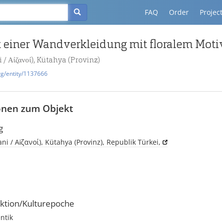
FAQ
Order
Projec
 einer Wandverkleidung mit floralem Moti
 / Αἰζανοί), Kütahya (Provinz)
rg/entity/1137666
onen zum Objekt
g
ani / Αἰζανοί), Kütahya (Provinz), Republik Türkei,
ktion/Kulturepoche
ntik