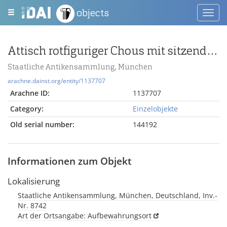
objects
Toggl
navig
Attisch rotfiguriger Chous mit sitzendem Jüngling mit Vogel und Knaben mit Chous
Staatliche Antikensammlung, München
arachne.dainst.org/entity/1137707
Arachne ID:
1137707
Category:
Einzelobjekte
Old serial number:
144192
Informationen zum Objekt
Lokalisierung
Staatliche Antikensammlung, München, Deutschland, Inv.-
Nr. 8742
Art der Ortsangabe: Aufbewahrungsort